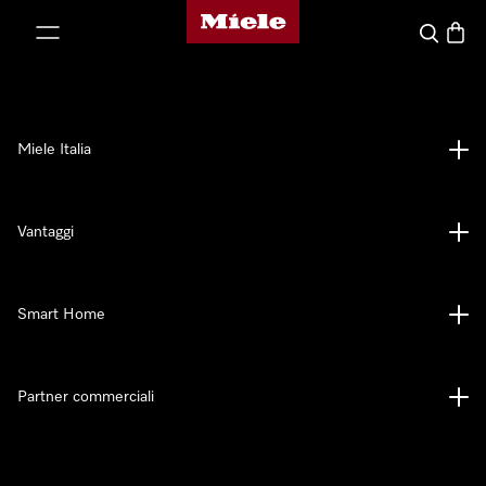
Homepage di Miele
 al contenuto
Cerca
Baske
Miele Italia
Vantaggi
Smart Home
Partner commerciali