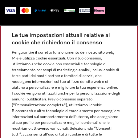
Impressum
Le tue impostazioni attuali relative ai
Condizioni Generali di Vendita
cookie che richiedono il consenso
Privacy
Per garantire il corretto funzionamento del nostro sito web,
Condizioni di Utilizzo
Miele utilizza cookie essenziali. Con il tuo consenso,
Dichiarazione di Accessibilità
utilizziamo anche cookie non essenziali e tecnologie di
tracciamento per scopi di marketing e analisi, inclusi cookie di
Modulo di recesso
terze parti dei nostri partner e fornitori di servizi, che
Legge sui servizi digitali
raccolgono informazioni sul tuo utilizzo del sito web e ci
aiutano a personalizzare e migliorare la tua esperienza online.
Impostazioni dei cookie
I cookie vengono utilizzati anche per la personalizzazione degli
annunci pubblicitari. Previo consenso separato
("Personalizzazione completa"), utilizziamo i cookie
Bloomreach e altre tecnologie di tracciamento per raccogliere
informazioni sul comportamento dell'utente, che assegniamo
al suo profilo per personalizzare meglio i contenuti che le
FINANZIAMENTO FINO A 50 MESI CON OPZIONE 10 E TASSO
mostriamo attraverso vari canali. Selezionando “Consenti
ZERO
tutti”, acconsenti all'uso di tutti i cookie e di tutte le