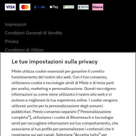
Impressum
Condizioni Generali di Vendita
Privacy
Condizioni di Utilizzo
Dichiarazione di Accessibilità
Le tue impostazioni sulla privacy
Modulo di recesso
Miele utilizza cookie essenziali per garantire il corretto
Legge sui servizi digitali
funzionamento del nostro sito web. Con il tuo consenso,
utilizziamo cookie e tecnologie simili di Miele e di terze parti
Impostazioni dei cookie
per analisi, marketing e personalizzazione. Questi raccolgono
informazioni su come viene utilizzato il nostro sito web e ci
aiutano a migliorare la tua esperienza online. I cookie vengono
utilizzati anche per la personalizzazione degli annunci
pubblicitari. Previo consenso separato (“Personalizzazione
completa”), utilizziamo i cookie di Bloomreach e tecnologie
FINANZIAMENTO FINO A 50 MESI CON OPZIONE 10 E TASSO
simili per raccogliere informazioni sul tuo comportamento, che
ZERO
associamo al tuo profilo per personalizzare i contenuti che ti
Messaggio pubblicitario con finalità promozionale. Offerta di credito
mostriamo sui vari canali. Seleziona “Accetta tutto” per