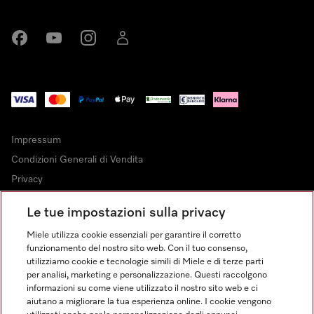
Miele su Facebook
Miele su Youtube
Miele su Instagram
Miele su LinkedIn
Impressum
Condizioni Generali di Vendita
Privacy
Condizioni di Utilizzo
Le tue impostazioni sulla privacy
Dichiarazione di Accessibilità
Miele utilizza cookie essenziali per garantire il corretto
Modulo di recesso
funzionamento del nostro sito web. Con il tuo consenso,
Legge sui servizi digitali
utilizziamo cookie e tecnologie simili di Miele e di terze parti
per analisi, marketing e personalizzazione. Questi raccolgono
Impostazioni cookie
informazioni su come viene utilizzato il nostro sito web e ci
aiutano a migliorare la tua esperienza online. I cookie vengono