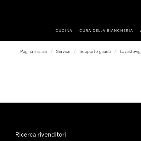
 al contenuto
CUCINA
CURA DELLA BIANCHERIA
Pagina iniziale
/
Service
/
Supporto guasti
/
Lavastovigl
Ricerca rivenditori