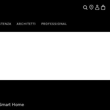
Cerca
Ricerca Riven
Il mio Prof
Baske
STENZA
ARCHITETTI
PROFESSIONAL
Smart Home