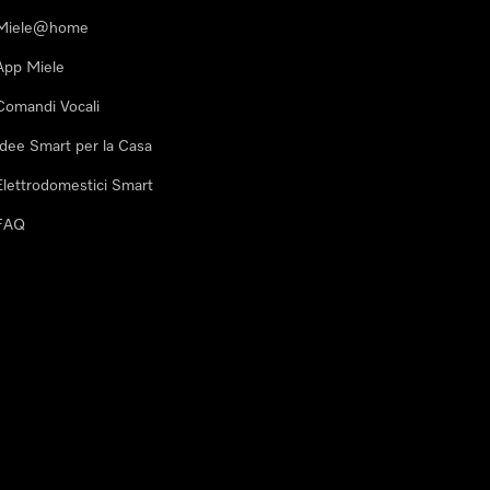
Miele@home
App Miele
Comandi Vocali
Idee Smart per la Casa
Elettrodomestici Smart
FAQ