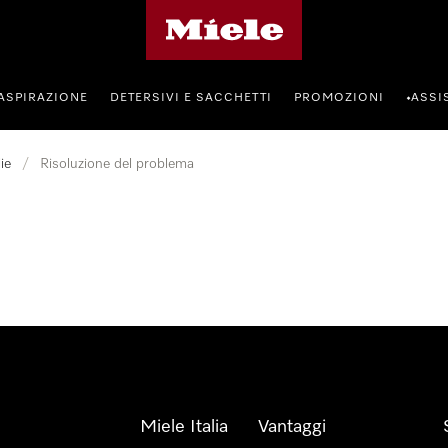
Homepage di Miele
ASPIRAZIONE
DETERSIVI E SACCHETTI
PROMOZIONI
ASSI
•
ie
/
Risoluzione del problema
Miele Italia
Vantaggi