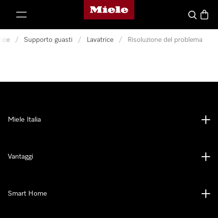
Homepage di Miele
 al contenuto
Cerca
Baske
vice
/
Supporto guasti
/
Lavatrice
/
Risoluzione del problema
Miele Italia
Vantaggi
Smart Home