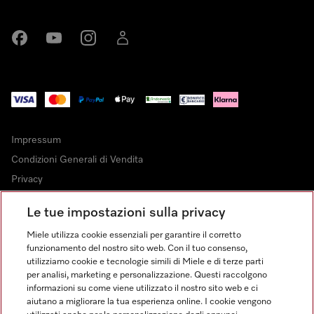
Miele su Facebook
Miele su Youtube
Miele su Instagram
Miele su LinkedIn
Impressum
Condizioni Generali di Vendita
Privacy
Condizioni di Utilizzo
Le tue impostazioni sulla privacy
Dichiarazione di Accessibilità
Miele utilizza cookie essenziali per garantire il corretto
Modulo di recesso
funzionamento del nostro sito web. Con il tuo consenso,
Legge sui servizi digitali
utilizziamo cookie e tecnologie simili di Miele e di terze parti
per analisi, marketing e personalizzazione. Questi raccolgono
Impostazioni cookie
informazioni su come viene utilizzato il nostro sito web e ci
aiutano a migliorare la tua esperienza online. I cookie vengono