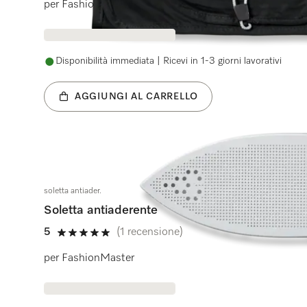
per FashionMaster
Disponibilità immediata | Ricevi in 1-3 giorni lavorativi
AGGIUNGI AL CARRELLO
soletta antiader.
Soletta antiaderente
5
(1 recensione)
5 stelle su 5
per FashionMaster