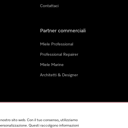
Contattaci
Partner commerciali
Miele Professional
Professional Repairer
Miele Marine
Architetti & Designer
ndizioni di Utilizzo
Dichiarazione di Accessibilità
Modulo di rece
 nostro sito web. Con il tuo consenso, utilizziamo
e personalizzazione. Questi raccolgono informazioni