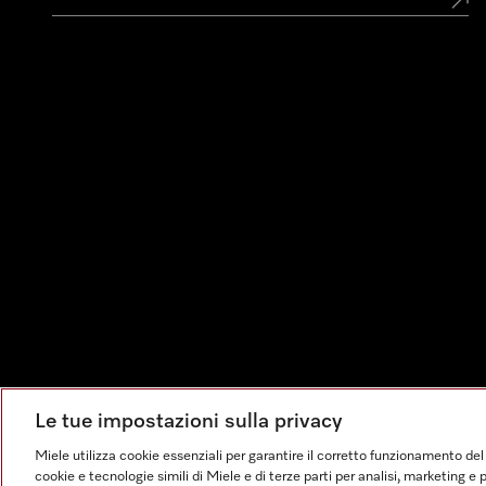
Le tue impostazioni sulla privacy
Impressum
Condizioni Generali di Vendita
Privacy
Co
Miele utilizza cookie essenziali per garantire il corretto funzionamento del
cookie e tecnologie simili di Miele e di terze parti per analisi, marketing 