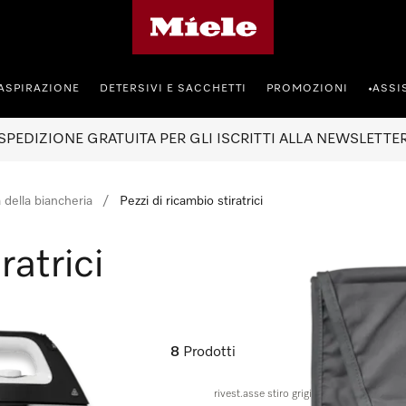
Homepage di Miele
ASPIRAZIONE
DETERSIVI E SACCHETTI
PROMOZIONI
ASSI
•
SPEDIZIONE GRATUITA PER GLI ISCRITTI ALLA NEWSLETTE
 della biancheria
Pezzi di ricambio stiratrici
ratrici
8
Prodotti
rivest.asse stiro grigio chiaro