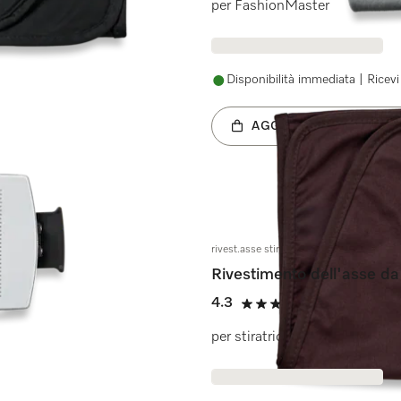
per FashionMaster
Disponibilità immediata | Ricevi 
AGGIUNGI AL CARREL
rivest.asse stiro rosso rubino
Rivestimento dell'asse da 
4.3
(3 recensioni
4.3 stelle su 5
per stiratrici