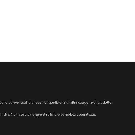
no ad eventuali altri costi di spedizione di altre categorie di prodotto.
ecniche. Non possiamo garantire la loro completa accuratezza.