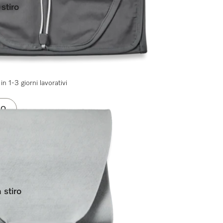
stiro
)
in 1-3 giorni lavorativi
LO
 stiro
)