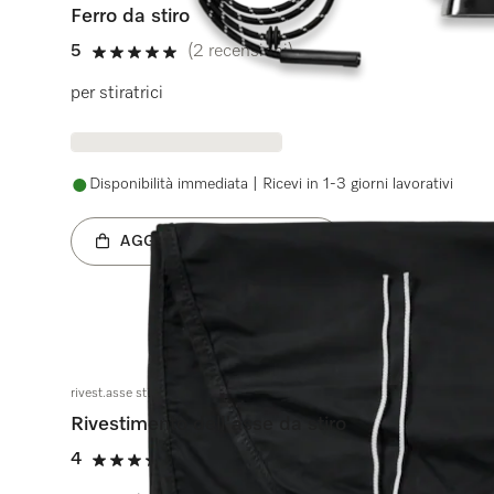
Ferro da stiro
5
(2 recensioni)
5 stelle su 5
per stiratrici
Disponibilità immediata | Ricevi in 1-3 giorni lavorativi
AGGIUNGI AL CARRELLO
rivest.asse stiro nero
Rivestimento dell'asse da stiro
4
(4 recensioni)
4 stelle su 5