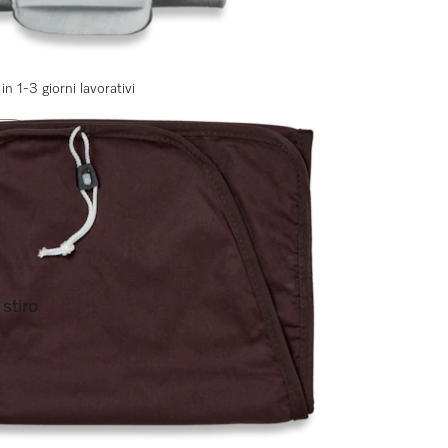
in 1-3 giorni lavorativi
LO
stiro
)