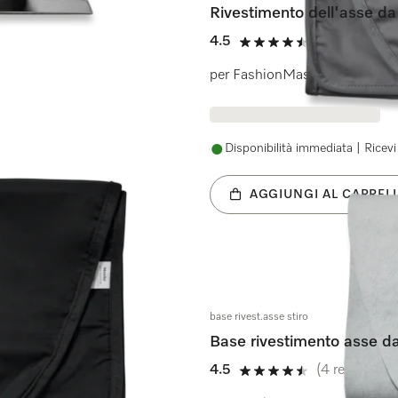
Rivestimento dell'asse da 
4.5
(4 recensioni
4.5 stelle su 5
per FashionMaster
Disponibilità immediata | Ricevi 
AGGIUNGI AL CARREL
base rivest.asse stiro
Base rivestimento asse da
4.5
(4 recensioni
4.5 stelle su 5