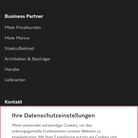
Business Partner
Miele Privatkunden
Miele Marine
SteelcoBelimed
Architekten & Bauträger
Händler
Lieferanten
Kontakt
Kontaktübersicht
Ihre Datenschutzeinstellungen
Vertrieb
Miele verwendet notwendige Cookies, um das
0471 666 319
ordnungsgemäße Funktionieren unserer Website zu
gewährleisten. Mit Ihrer Einwilligung nutzen wir Cookies und