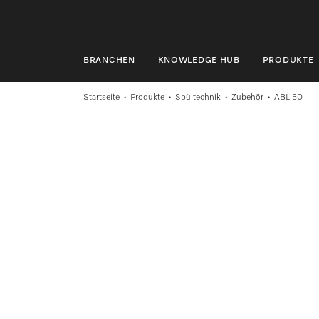
BRANCHEN
KNOWLEDGE HUB
PRODUKTE
BRANCHEN
Startseite
Produkte
Spültechnik
Zubehör
ABL 50
KNOWLEDGE HUB
PRODUKTE
SHOP
SERVICE & SUPPORT
PRIVATKUNDEN
Suche