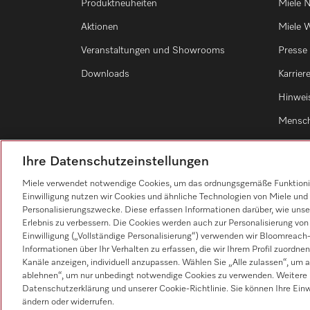
Produktneuheiten
Miele N
Aktionen
Miele W
Veranstaltungen und Showrooms
Presse
Downloads
Karrier
Hinwei
Mensch
Ihre Datenschutzeinstellungen
Miele verwendet notwendige Cookies, um das ordnungsgemäße Funktionier
Einwilligung nutzen wir Cookies und ähnliche Technologien von Miele und 
Personalisierungszwecke. Diese erfassen Informationen darüber, wie unser
Erlebnis zu verbessern. Die Cookies werden auch zur Personalisierung v
Einwilligung („Vollständige Personalisierung“) verwenden wir Bloomreac
Informationen über Ihr Verhalten zu erfassen, die wir Ihrem Profil zuordnen
Kanäle anzeigen, individuell anzupassen. Wählen Sie „Alle zulassen“, um 
ablehnen“, um nur unbedingt notwendige Cookies zu verwenden. Weitere I
Datenschutzerklärung und unserer Cookie-Richtlinie. Sie können Ihre Einwi
ändern oder widerrufen.