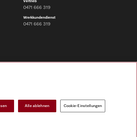
Vertrieb
0471 666 319
Werkkundendienst
0471 666 319
Folgen Sie Miele Professional
ssen
Alle ablehnen
Cookie-Einstellungen