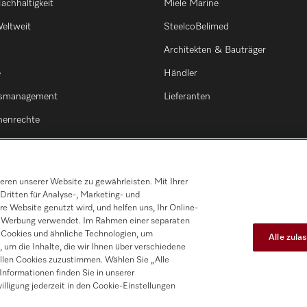
achhaltigkeit
Miele Marine
eltweit
SteelcoBelimed
Architekten & Bauträger
e
Händler
smanagement
Lieferanten
enrechte
en unserer Website zu gewährleisten. Mit Ihrer
Dritten für Analyse-, Marketing- und
e Website genutzt wird, und helfen uns, Ihr Online-
on Werbung verwendet. Im Rahmen einer separaten
h-Cookies und ähnliche Technologien, um
Alle zula
, um die Inhalte, die wir Ihnen über verschiedene
allen Cookies zuzustimmen. Wählen Sie „Alle
nformationen finden Sie in unserer
lligung jederzeit in den Cookie-Einstellungen