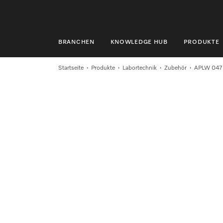
BRANCHEN
KNOWLEDGE HUB
PRODUKTE
BRANCHEN
Startseite
Produkte
Labortechnik
Zubehör
APLW 047
KNOWLEDGE HUB
PRODUKTE
SHOP
SERVICE & SUPPORT
PRIVATKUNDEN
Suche