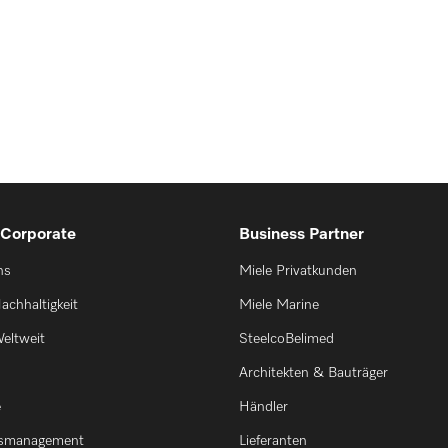
 Corporate
Business Partner
ns
Miele Privatkunden
achhaltigkeit
Miele Marine
eltweit
SteelcoBelimed
Architekten & Bauträger
e
Händler
smanagement
Lieferanten