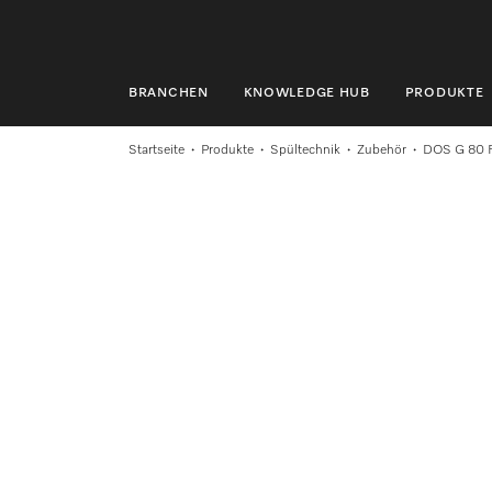
BRANCHEN
KNOWLEDGE HUB
PRODUKTE
BRANCHEN
Startseite
Produkte
Spültechnik
Zubehör
DOS G 80 F
KNOWLEDGE HUB
PRODUKTE
SHOP
SERVICE & SUPPORT
PRIVATKUNDEN
Suche