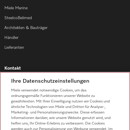
Miele Marine
SteelcoBelimed
Architekten & Bauträger
Händler
Lieferanten
Kontakt
Kontaktübersicht
Ihre Datenschutzeinstellungen
Vertrieb
Miele verwendet notwendige Cookies, um das
0471 666 319
ordnungsgemäße Funktionieren unserer Website zu
gewährleisten. Mit Ihrer Einwilligung nutzen wir Cookies und
Werkkundendienst
ähnliche Technologien von Miele und Dritten für Analyse-,
0471 666 319
Marketing- und Personalisierungszwecke. Diese erfassen
Informationen darüber, wie unsere Website genutzt wird, und
helfen uns, Ihr Online-Erlebnis zu verbessern. Die Cookies
werden auch zur Personalisierung von Werbung verwendet. Im