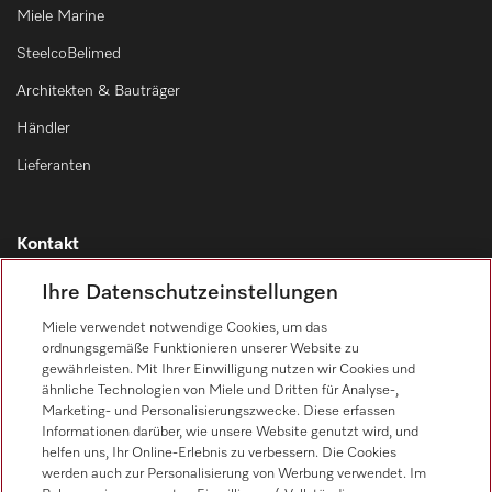
Miele Marine
SteelcoBelimed
Architekten & Bauträger
Händler
Lieferanten
Kontakt
Kontaktübersicht
Ihre Datenschutzeinstellungen
Vertrieb
Miele verwendet notwendige Cookies, um das
0471 666 319
ordnungsgemäße Funktionieren unserer Website zu
gewährleisten. Mit Ihrer Einwilligung nutzen wir Cookies und
Werkkundendienst
ähnliche Technologien von Miele und Dritten für Analyse-,
0471 666 319
Marketing- und Personalisierungszwecke. Diese erfassen
Informationen darüber, wie unsere Website genutzt wird, und
helfen uns, Ihr Online-Erlebnis zu verbessern. Die Cookies
werden auch zur Personalisierung von Werbung verwendet. Im