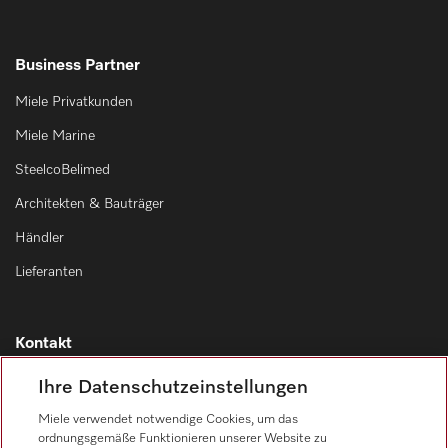
Business Partner
Miele Privatkunden
Miele Marine
SteelcoBelimed
Architekten & Bauträger
Händler
Lieferanten
Kontakt
Kontaktübersicht
Ihre Datenschutzeinstellungen
Vertrieb
Miele verwendet notwendige Cookies, um das
0471 666 319
ordnungsgemäße Funktionieren unserer Website zu