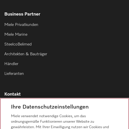
Business Partner
Miele Privatkunden
Miele Marine
SteelcoBelimed
Architekten & Bauträger
Händler
Lieferanten
Kontakt
Kontaktübersicht
Ihre Datenschutzeinstellungen
Vertrieb
Miele verwendet notwendige Cookies, um das
0471 666 319
ordnungsgemäße Funktionieren unserer Website zu
gewährleisten. Mit Ihrer Einwilligung nutzen wir Cookies und