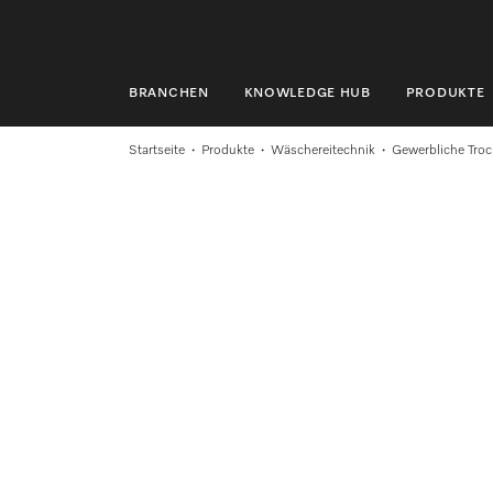
BRANCHEN
KNOWLEDGE HUB
PRODUKTE
BRANCHEN
Startseite
Produkte
Wäschereitechnik
Gewerbliche Troc
KNOWLEDGE HUB
PRODUKTE
SHOP
SERVICE & SUPPORT
PRIVATKUNDEN
Suche