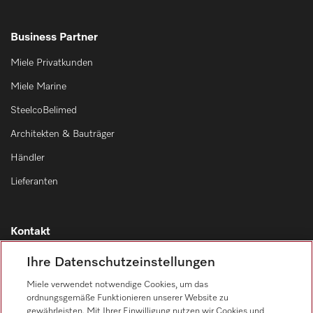
Business Partner
Miele Privatkunden
Miele Marine
SteelcoBelimed
Architekten & Bauträger
Händler
Lieferanten
Kontakt
Kontaktübersicht
Ihre Datenschutzeinstellungen
Vertrieb
Miele verwendet notwendige Cookies, um das
0471 666 319
ordnungsgemäße Funktionieren unserer Website zu
gewährleisten. Mit Ihrer Einwilligung nutzen wir Cookies und