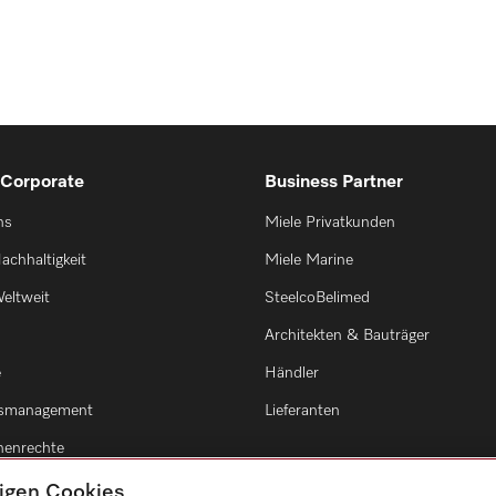
 Corporate
Business Partner
ns
Miele Privatkunden
achhaltigkeit
Miele Marine
eltweit
SteelcoBelimed
Architekten & Bauträger
e
Händler
smanagement
Lieferanten
enrechte
tigen Cookies