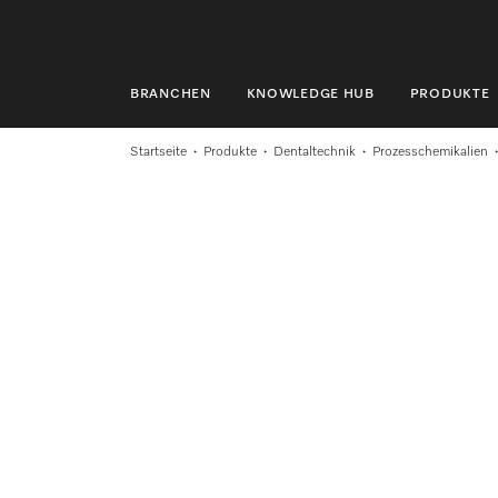
BRANCHEN
KNOWLEDGE HUB
PRODUKTE
BRANCHEN
Startseite
Produkte
Dentaltechnik
Prozesschemikalien
KNOWLEDGE HUB
PRODUKTE
SHOP
SERVICE & SUPPORT
PRIVATKUNDEN
Suche