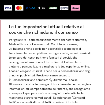
Impressum
Le tue impostazioni attuali relative ai
Condizioni Generali di Vendita
cookie che richiedono il consenso
Privacy
Per garantire il corretto funzionamento del nostro sito web,
Condizioni di Utilizzo
Miele utilizza cookie essenziali. Con il tuo consenso,
Dichiarazione di Accessibilità
utilizziamo anche cookie non essenziali e tecnologie di
tracciamento per scopi di marketing e analisi, inclusi cookie di
Modulo di recesso
terze parti dei nostri partner e fornitori di servizi, che
Legge sui servizi digitali
raccolgono informazioni sul tuo utilizzo del sito web e ci
aiutano a personalizzare e migliorare la tua esperienza online.
Impostazioni dei cookie
I cookie vengono utilizzati anche per la personalizzazione degli
annunci pubblicitari. Previo consenso separato
("Personalizzazione completa"), utilizziamo i cookie
Bloomreach e altre tecnologie di tracciamento per raccogliere
informazioni sul comportamento dell'utente, che assegniamo
al suo profilo per personalizzare meglio i contenuti che le
FINANZIAMENTO FINO A 50 MESI CON OPZIONE 10 E TASSO
mostriamo attraverso vari canali. Selezionando “Consenti
ZERO
tutti”, acconsenti all'uso di tutti i cookie e di tutte le