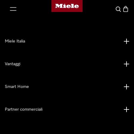
Homepage di Miele
 al contenuto
Cerca
Baske
Miele Italia
Vantaggi
Smart Home
Partner commerciali