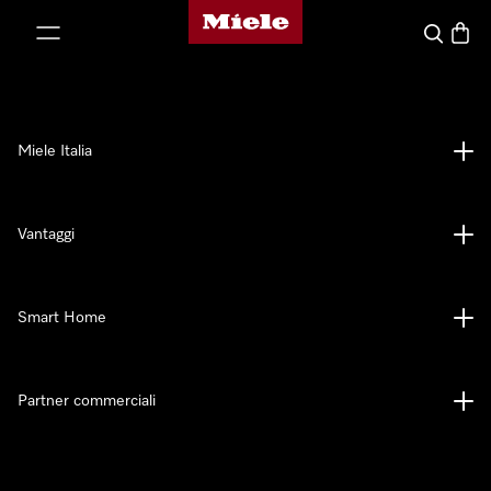
Homepage di Miele
 al contenuto
Cerca
Baske
Miele Italia
Vantaggi
Smart Home
Partner commerciali