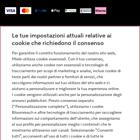
Impressum
Le tue impostazioni attuali relative ai
Condizioni Generali di Vendita
cookie che richiedono il consenso
Privacy
Per garantire il corretto funzionamento del nostro sito web,
Condizioni di Utilizzo
Miele utilizza cookie essenziali. Con il tuo consenso,
Dichiarazione di Accessibilità
utilizziamo anche cookie non essenziali e tecnologie di
tracciamento per scopi di marketing e analisi, inclusi cookie di
Modulo di recesso
terze parti dei nostri partner e fornitori di servizi, che
Legge sui servizi digitali
raccolgono informazioni sul tuo utilizzo del sito web e ci
aiutano a personalizzare e migliorare la tua esperienza online.
Impostazioni dei cookie
I cookie vengono utilizzati anche per la personalizzazione degli
annunci pubblicitari. Previo consenso separato
("Personalizzazione completa"), utilizziamo i cookie
Bloomreach e altre tecnologie di tracciamento per raccogliere
informazioni sul comportamento dell'utente, che assegniamo
al suo profilo per personalizzare meglio i contenuti che le
FINANZIAMENTO FINO A 50 MESI CON OPZIONE 10 E TASSO
mostriamo attraverso vari canali. Selezionando “Consenti
ZERO
tutti”, acconsenti all'uso di tutti i cookie e di tutte le