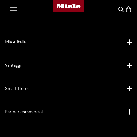
Homepage di Miele
 al contenuto
Cerca
Baske
Miele Italia
Vantaggi
Smart Home
Partner commerciali