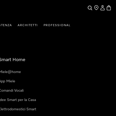
Cerca
Ricerca Riven
Il mio Prof
Baske
STENZA
ARCHITETTI
PROFESSIONAL
Smart Home
Miele@home
App Miele
Comandi Vocali
Idee Smart per la Casa
Elettrodomestici Smart