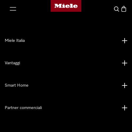
Homepage di Miele
 al contenuto
Cerca
Baske
Miele Italia
Vantaggi
Smart Home
Partner commerciali