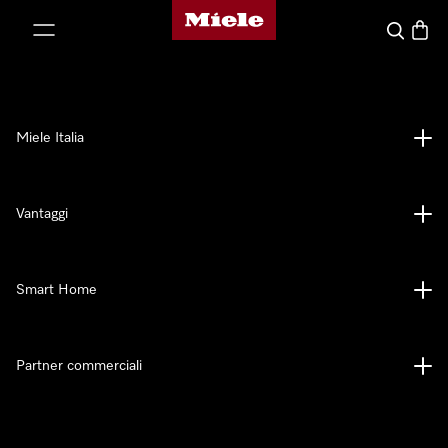
Homepage di Miele
 al contenuto
Cerca
Baske
Miele Italia
Vantaggi
Smart Home
Partner commerciali