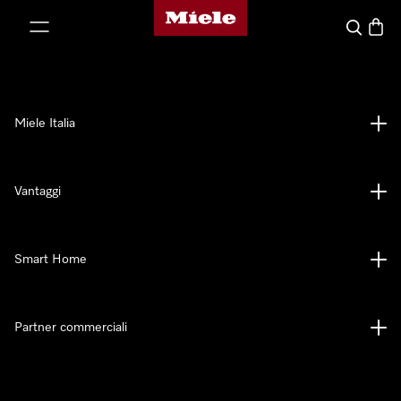
Homepage di Miele
 al contenuto
Cerca
Baske
Miele Italia
Vantaggi
Smart Home
Partner commerciali