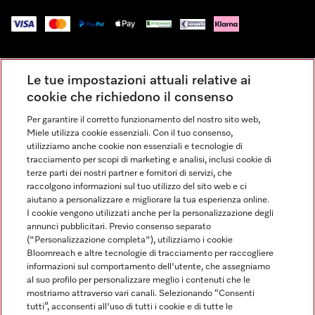
Impressum
Le tue impostazioni attuali relative ai
Condizioni Generali di Vendita
cookie che richiedono il consenso
Privacy
Per garantire il corretto funzionamento del nostro sito web,
Condizioni di Utilizzo
Miele utilizza cookie essenziali. Con il tuo consenso,
Dichiarazione di Accessibilità
utilizziamo anche cookie non essenziali e tecnologie di
tracciamento per scopi di marketing e analisi, inclusi cookie di
Modulo di recesso
terze parti dei nostri partner e fornitori di servizi, che
Legge sui servizi digitali
raccolgono informazioni sul tuo utilizzo del sito web e ci
aiutano a personalizzare e migliorare la tua esperienza online.
Impostazioni dei cookie
I cookie vengono utilizzati anche per la personalizzazione degli
annunci pubblicitari. Previo consenso separato
("Personalizzazione completa"), utilizziamo i cookie
Bloomreach e altre tecnologie di tracciamento per raccogliere
informazioni sul comportamento dell'utente, che assegniamo
al suo profilo per personalizzare meglio i contenuti che le
FINANZIAMENTO FINO A 50 MESI CON OPZIONE 10 E TASSO
mostriamo attraverso vari canali. Selezionando “Consenti
ZERO
tutti”, acconsenti all'uso di tutti i cookie e di tutte le