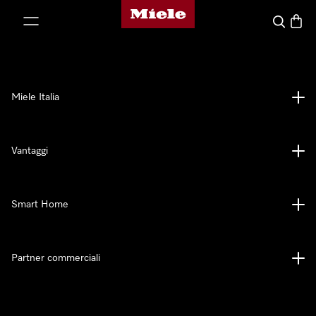
Homepage di Miele
 al contenuto
Cerca
Baske
Miele Italia
Vantaggi
Smart Home
Partner commerciali