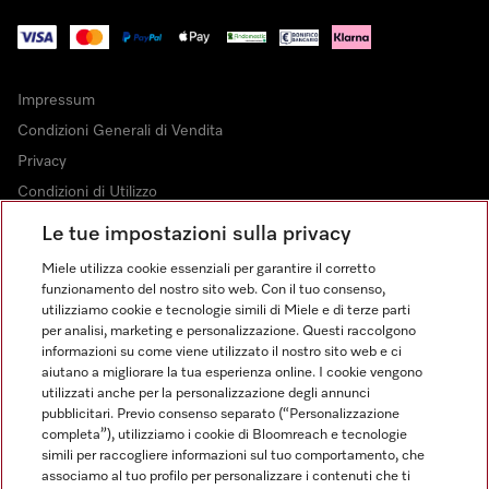
Impressum
Condizioni Generali di Vendita
Privacy
Condizioni di Utilizzo
Dichiarazione di Accessibilità
Le tue impostazioni sulla privacy
Modulo di recesso
Miele utilizza cookie essenziali per garantire il corretto
Legge sui servizi digitali
funzionamento del nostro sito web. Con il tuo consenso,
utilizziamo cookie e tecnologie simili di Miele e di terze parti
Impostazioni dei cookie
per analisi, marketing e personalizzazione. Questi raccolgono
informazioni su come viene utilizzato il nostro sito web e ci
aiutano a migliorare la tua esperienza online. I cookie vengono
utilizzati anche per la personalizzazione degli annunci
pubblicitari. Previo consenso separato (“Personalizzazione
completa”), utilizziamo i cookie di Bloomreach e tecnologie
FINANZIAMENTO FINO A 50 MESI CON OPZIONE 10 E TASSO
simili per raccogliere informazioni sul tuo comportamento, che
ZERO
associamo al tuo profilo per personalizzare i contenuti che ti