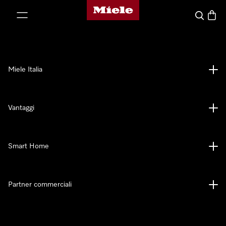
Homepage di Miele
 al contenuto
Cerca
Baske
Miele Italia
Vantaggi
Smart Home
Partner commerciali