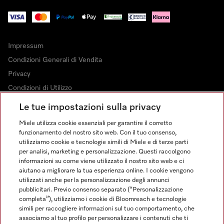
Impressum
Condizioni Generali di Vendita
Privacy
Condizioni di Utilizzo
Dichiarazione di Accessibilità
Le tue impostazioni sulla privacy
Modulo di recesso
Miele utilizza cookie essenziali per garantire il corretto
Legge sui servizi digitali
funzionamento del nostro sito web. Con il tuo consenso,
utilizziamo cookie e tecnologie simili di Miele e di terze parti
Impostazioni dei cookie
per analisi, marketing e personalizzazione. Questi raccolgono
informazioni su come viene utilizzato il nostro sito web e ci
aiutano a migliorare la tua esperienza online. I cookie vengono
utilizzati anche per la personalizzazione degli annunci
pubblicitari. Previo consenso separato (“Personalizzazione
completa”), utilizziamo i cookie di Bloomreach e tecnologie
FINANZIAMENTO FINO A 50 MESI CON OPZIONE 10 E TASSO
simili per raccogliere informazioni sul tuo comportamento, che
ZERO
associamo al tuo profilo per personalizzare i contenuti che ti