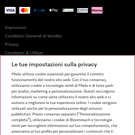
Impressum
Condizioni Generali di Vendita
Privacy
Condizioni di Utilizzo
Dichiarazione di Accessibilità
Le tue impostazioni sulla privacy
Modulo di recesso
Miele utilizza cookie essenziali per garantire il corretto
Legge sui servizi digitali
funzionamento del nostro sito web. Con il tuo consenso,
utilizziamo cookie e tecnologie simili di Miele e di terze parti
Impostazioni dei cookie
per analisi, marketing e personalizzazione. Questi raccolgono
informazioni su come viene utilizzato il nostro sito web e ci
aiutano a migliorare la tua esperienza online. I cookie vengono
utilizzati anche per la personalizzazione degli annunci
pubblicitari. Previo consenso separato (“Personalizzazione
completa”), utilizziamo i cookie di Bloomreach e tecnologie
FINANZIAMENTO FINO A 50 MESI CON OPZIONE 10 E TASSO
simili per raccogliere informazioni sul tuo comportamento, che
ZERO
associamo al tuo profilo per personalizzare i contenuti che ti