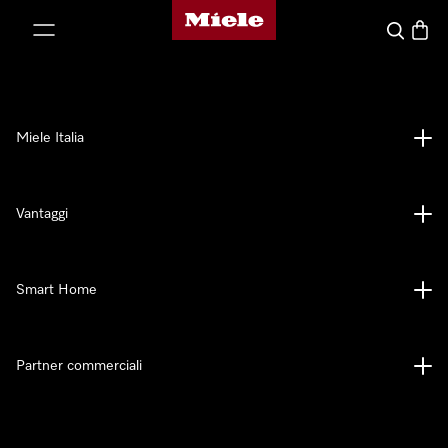
Homepage di Miele
 al contenuto
Cerca
Baske
Miele Italia
Vantaggi
Smart Home
Partner commerciali