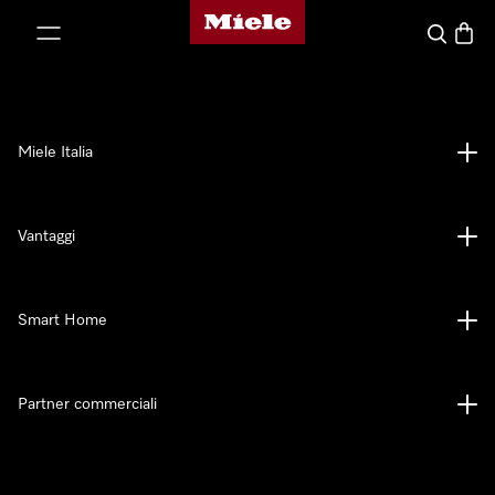
Homepage di Miele
 al contenuto
Cerca
Baske
Miele Italia
Vantaggi
Smart Home
Partner commerciali