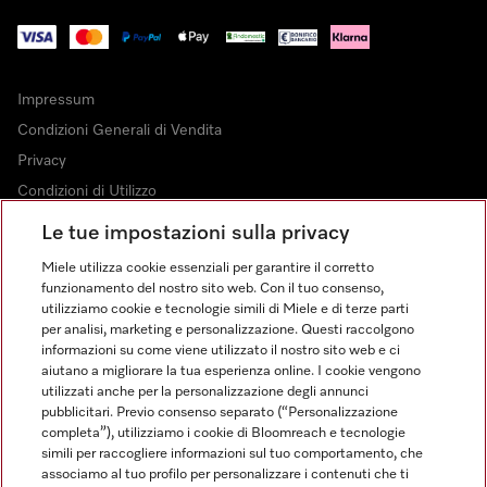
Impressum
Condizioni Generali di Vendita
Privacy
Condizioni di Utilizzo
Dichiarazione di Accessibilità
Le tue impostazioni sulla privacy
Modulo di recesso
Miele utilizza cookie essenziali per garantire il corretto
Legge sui servizi digitali
funzionamento del nostro sito web. Con il tuo consenso,
utilizziamo cookie e tecnologie simili di Miele e di terze parti
Impostazioni dei cookie
per analisi, marketing e personalizzazione. Questi raccolgono
informazioni su come viene utilizzato il nostro sito web e ci
aiutano a migliorare la tua esperienza online. I cookie vengono
utilizzati anche per la personalizzazione degli annunci
pubblicitari. Previo consenso separato (“Personalizzazione
completa”), utilizziamo i cookie di Bloomreach e tecnologie
FINANZIAMENTO FINO A 50 MESI CON OPZIONE 10 E TASSO
simili per raccogliere informazioni sul tuo comportamento, che
ZERO
associamo al tuo profilo per personalizzare i contenuti che ti