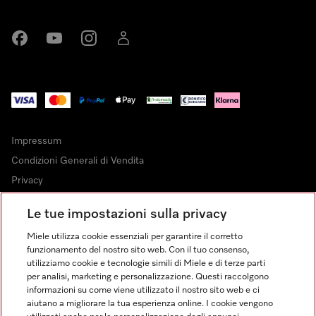
Miele su Facebook
Miele su Youtube
Miele su Instagram
Miele su LinkedIn
Impressum
Condizioni Generali di Vendita
Privacy
Condizioni di Utilizzo
Le tue impostazioni sulla privacy
Dichiarazione di Accessibilità
Miele utilizza cookie essenziali per garantire il corretto
Modulo di recesso
funzionamento del nostro sito web. Con il tuo consenso,
Legge sui servizi digitali
utilizziamo cookie e tecnologie simili di Miele e di terze parti
per analisi, marketing e personalizzazione. Questi raccolgono
Impostazioni cookie
informazioni su come viene utilizzato il nostro sito web e ci
aiutano a migliorare la tua esperienza online. I cookie vengono