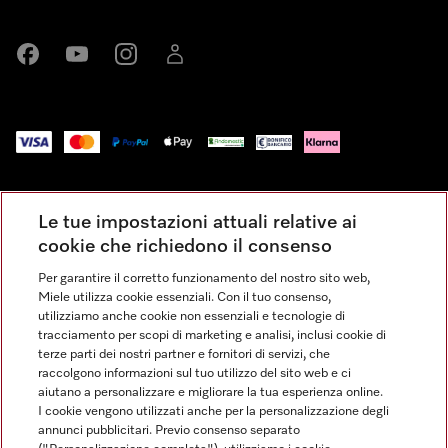
Miele su Facebook
Miele su Youtube
Miele su Instagram
Miele su LinkedIn
Impressum
Le tue impostazioni attuali relative ai
Condizioni Generali di Vendita
cookie che richiedono il consenso
Privacy
Per garantire il corretto funzionamento del nostro sito web,
Condizioni di Utilizzo
Miele utilizza cookie essenziali. Con il tuo consenso,
Dichiarazione di Accessibilità
utilizziamo anche cookie non essenziali e tecnologie di
tracciamento per scopi di marketing e analisi, inclusi cookie di
Modulo di recesso
terze parti dei nostri partner e fornitori di servizi, che
Legge sui servizi digitali
raccolgono informazioni sul tuo utilizzo del sito web e ci
aiutano a personalizzare e migliorare la tua esperienza online.
Impostazioni dei cookie
I cookie vengono utilizzati anche per la personalizzazione degli
annunci pubblicitari. Previo consenso separato