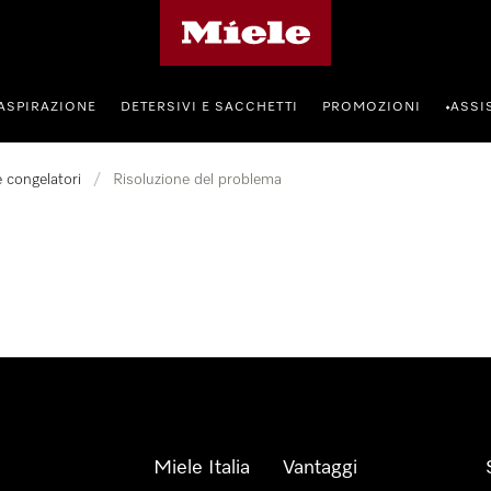
Homepage di Miele
ASPIRAZIONE
DETERSIVI E SACCHETTI
PROMOZIONI
ASSI
•
 e congelatori
/
Risoluzione del problema
Miele Italia
Vantaggi