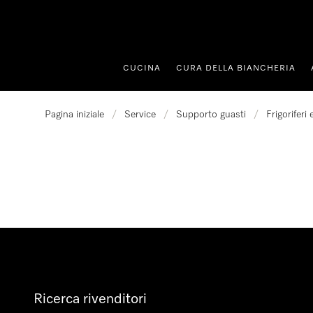
 al contenuto
CUCINA
CURA DELLA BIANCHERIA
Pagina iniziale
/
Service
/
Supporto guasti
/
Frigoriferi
Ricerca rivenditori