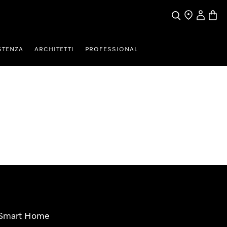
Cerca
Ricerca Riven
Il mio Prof
Baske
STENZA
ARCHITETTI
PROFESSIONAL
Smart Home