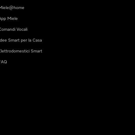
Miele@home
App Miele
Comandi Vocali
Idee Smart per la Casa
Elettrodomestici Smart
FAQ