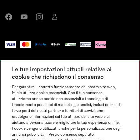
Miele su Facebook
Miele su Youtube
Miele su Instagram
Miele su LinkedIn
Impressum
Le tue impostazioni attuali relative ai
Condizioni Generali di Vendita
cookie che richiedono il consenso
Privacy
Per garantire il corretto funzionamento del nostro sito web,
Condizioni di Utilizzo
Miele utilizza cookie essenziali. Con il tuo consenso,
Dichiarazione di Accessibilità
utilizziamo anche cookie non essenziali e tecnologie di
tracciamento per scopi di marketing e analisi, inclusi cookie di
Modulo di recesso
terze parti dei nostri partner e fornitori di servizi, che
Legge sui servizi digitali
raccolgono informazioni sul tuo utilizzo del sito web e ci
aiutano a personalizzare e migliorare la tua esperienza online.
Impostazioni dei cookie
I cookie vengono utilizzati anche per la personalizzazione degli
annunci pubblicitari. Previo consenso separato