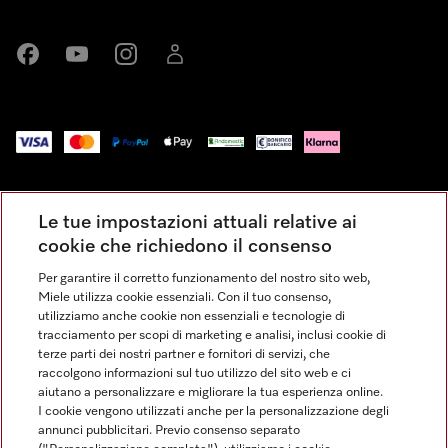
Miele su Facebook
Miele su Youtube
Miele su Instagram
Miele su LinkedIn
Impressum
Le tue impostazioni attuali relative ai
Condizioni Generali di Vendita
cookie che richiedono il consenso
Privacy
Per garantire il corretto funzionamento del nostro sito web,
Condizioni di Utilizzo
Miele utilizza cookie essenziali. Con il tuo consenso,
Dichiarazione di Accessibilità
utilizziamo anche cookie non essenziali e tecnologie di
tracciamento per scopi di marketing e analisi, inclusi cookie di
Modulo di recesso
terze parti dei nostri partner e fornitori di servizi, che
Legge sui servizi digitali
raccolgono informazioni sul tuo utilizzo del sito web e ci
aiutano a personalizzare e migliorare la tua esperienza online.
Impostazioni dei cookie
I cookie vengono utilizzati anche per la personalizzazione degli
annunci pubblicitari. Previo consenso separato