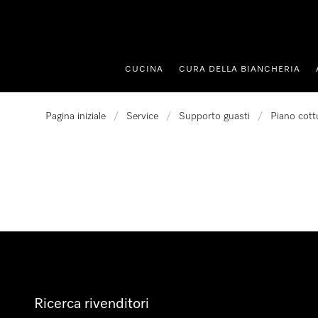
 al contenuto
CUCINA
CURA DELLA BIANCHERIA
Pagina iniziale
/
Service
/
Supporto guasti
/
Piano cott
Ricerca rivenditori