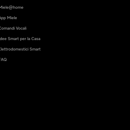
Miele@home
App Miele
Comandi Vocali
Idee Smart per la Casa
Elettrodomestici Smart
FAQ