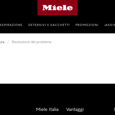
Homepage di Miele
ASPIRAZIONE
DETERSIVI E SACCHETTI
PROMOZIONI
ASSI
•
ura
/
Risoluzione del problema
Miele Italia
Vantaggi