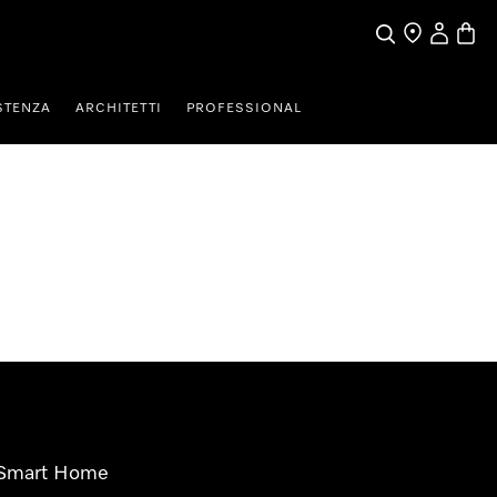
Cerca
Ricerca Riven
Il mio Prof
Baske
STENZA
ARCHITETTI
PROFESSIONAL
Smart Home