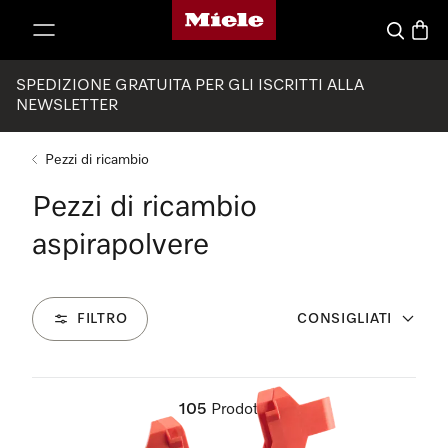
Homepage di Miele
 al contenuto
Cerca
Baske
SPEDIZIONE GRATUITA PER GLI ISCRITTI ALLA
NEWSLETTER
Pezzi di ricambio
Pezzi di ricambio
aspirapolvere
FILTRO
CONSIGLIATI
105
Prodotti