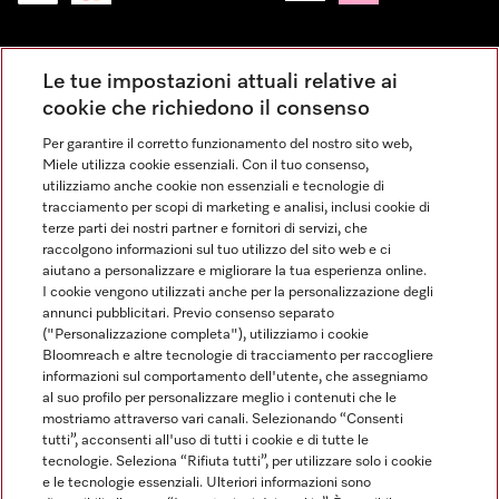
Impressum
Le tue impostazioni attuali relative ai
Condizioni Generali di Vendita
cookie che richiedono il consenso
Privacy
Per garantire il corretto funzionamento del nostro sito web,
Condizioni di Utilizzo
Miele utilizza cookie essenziali. Con il tuo consenso,
Dichiarazione di Accessibilità
utilizziamo anche cookie non essenziali e tecnologie di
tracciamento per scopi di marketing e analisi, inclusi cookie di
Modulo di recesso
terze parti dei nostri partner e fornitori di servizi, che
Legge sui servizi digitali
raccolgono informazioni sul tuo utilizzo del sito web e ci
aiutano a personalizzare e migliorare la tua esperienza online.
Impostazioni dei cookie
I cookie vengono utilizzati anche per la personalizzazione degli
annunci pubblicitari. Previo consenso separato
("Personalizzazione completa"), utilizziamo i cookie
Bloomreach e altre tecnologie di tracciamento per raccogliere
informazioni sul comportamento dell'utente, che assegniamo
al suo profilo per personalizzare meglio i contenuti che le
FINANZIAMENTO FINO A 50 MESI CON OPZIONE 10 E TASSO
mostriamo attraverso vari canali. Selezionando “Consenti
ZERO
tutti”, acconsenti all'uso di tutti i cookie e di tutte le
Messaggio pubblicitario con finalità promozionale. Offerta di credito
tecnologie. Seleziona “Rifiuta tutti”, per utilizzare solo i cookie
finalizzato valida dal 08/01/2026 al 20/07/2026 da 10 a 50 mesi come da
e le tecnologie essenziali. Ulteriori informazioni sono
esempi rappresentativi: Tasso Zero in 10 mesi per importi a partire da 199€. Es: