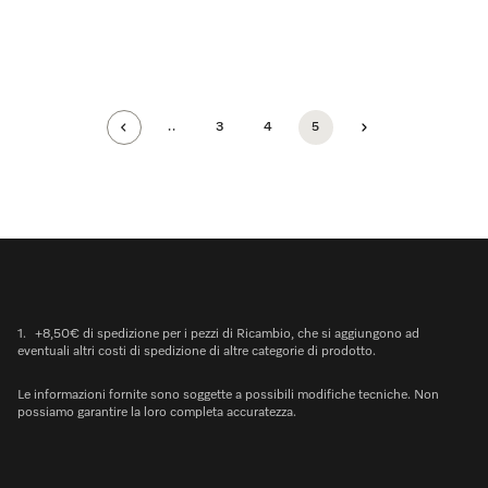
..
3
4
5
1.
+8,50€ di spedizione per i pezzi di Ricambio, che si aggiungono ad
eventuali altri costi di spedizione di altre categorie di prodotto.
Le informazioni fornite sono soggette a possibili modifiche tecniche. Non
possiamo garantire la loro completa accuratezza.