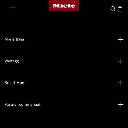
Homepage di Miele
 al contenuto
Cerca
Baske
Miele Italia
Vantaggi
Smart Home
Partner commerciali