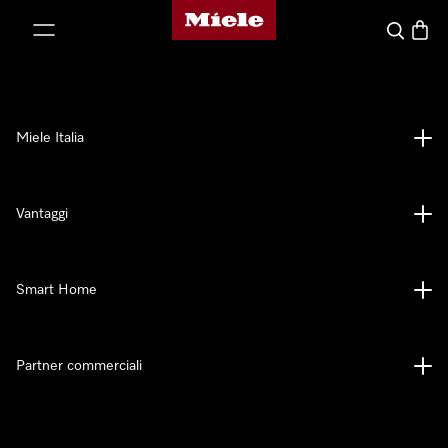
Homepage di Miele
 al contenuto
Cerca
Baske
Miele Italia
Vantaggi
Smart Home
Partner commerciali