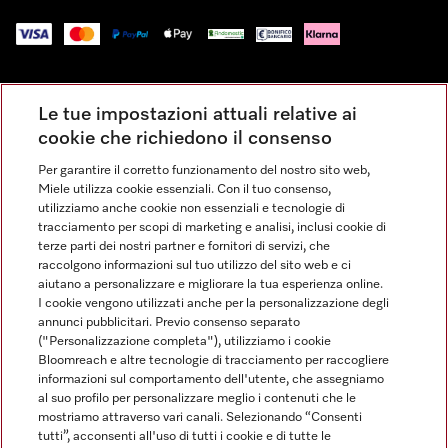
Impressum
Le tue impostazioni attuali relative ai
Condizioni Generali di Vendita
cookie che richiedono il consenso
Privacy
Per garantire il corretto funzionamento del nostro sito web,
Condizioni di Utilizzo
Miele utilizza cookie essenziali. Con il tuo consenso,
Dichiarazione di Accessibilità
utilizziamo anche cookie non essenziali e tecnologie di
tracciamento per scopi di marketing e analisi, inclusi cookie di
Modulo di recesso
terze parti dei nostri partner e fornitori di servizi, che
Legge sui servizi digitali
raccolgono informazioni sul tuo utilizzo del sito web e ci
aiutano a personalizzare e migliorare la tua esperienza online.
Impostazioni dei cookie
I cookie vengono utilizzati anche per la personalizzazione degli
annunci pubblicitari. Previo consenso separato
("Personalizzazione completa"), utilizziamo i cookie
Bloomreach e altre tecnologie di tracciamento per raccogliere
informazioni sul comportamento dell'utente, che assegniamo
al suo profilo per personalizzare meglio i contenuti che le
FINANZIAMENTO FINO A 50 MESI CON OPZIONE 10 E TASSO
mostriamo attraverso vari canali. Selezionando “Consenti
ZERO
tutti”, acconsenti all'uso di tutti i cookie e di tutte le