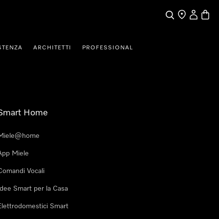
Cerca
Ricerca Riven
Il mio Prof
Baske
STENZA
ARCHITETTI
PROFESSIONAL
Smart Home
Miele@home
App Miele
Comandi Vocali
Idee Smart per la Casa
Elettrodomestici Smart