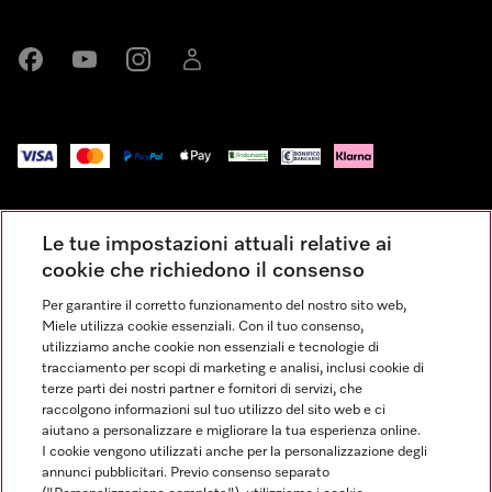
Miele su Facebook
Miele su Youtube
Miele su Instagram
Miele su LinkedIn
Impressum
Le tue impostazioni attuali relative ai
Condizioni Generali di Vendita
cookie che richiedono il consenso
Privacy
Per garantire il corretto funzionamento del nostro sito web,
Condizioni di Utilizzo
Miele utilizza cookie essenziali. Con il tuo consenso,
Dichiarazione di Accessibilità
utilizziamo anche cookie non essenziali e tecnologie di
tracciamento per scopi di marketing e analisi, inclusi cookie di
Modulo di recesso
terze parti dei nostri partner e fornitori di servizi, che
Legge sui servizi digitali
raccolgono informazioni sul tuo utilizzo del sito web e ci
aiutano a personalizzare e migliorare la tua esperienza online.
Impostazioni dei cookie
I cookie vengono utilizzati anche per la personalizzazione degli
annunci pubblicitari. Previo consenso separato