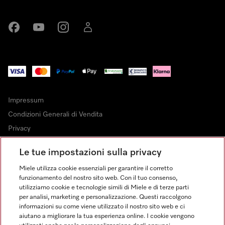
Miele su Facebook
Miele su Youtube
Miele su Instagram
Miele su LinkedIn
Impressum
Condizioni Generali di Vendita
Privacy
Condizioni di Utilizzo
Le tue impostazioni sulla privacy
Dichiarazione di Accessibilità
Miele utilizza cookie essenziali per garantire il corretto
Modulo di recesso
funzionamento del nostro sito web. Con il tuo consenso,
Legge sui servizi digitali
utilizziamo cookie e tecnologie simili di Miele e di terze parti
per analisi, marketing e personalizzazione. Questi raccolgono
Impostazioni cookie
informazioni su come viene utilizzato il nostro sito web e ci
aiutano a migliorare la tua esperienza online. I cookie vengono