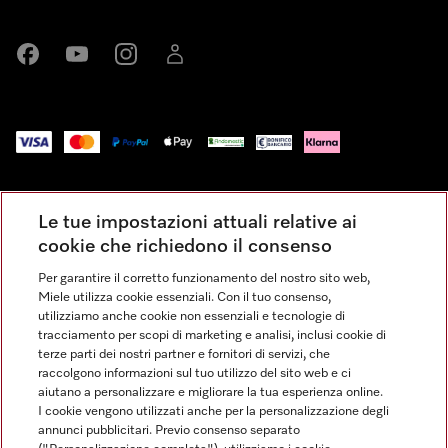
Miele su Facebook
Miele su Youtube
Miele su Instagram
Miele su LinkedIn
Impressum
Le tue impostazioni attuali relative ai
Condizioni Generali di Vendita
cookie che richiedono il consenso
Privacy
Per garantire il corretto funzionamento del nostro sito web,
Condizioni di Utilizzo
Miele utilizza cookie essenziali. Con il tuo consenso,
Dichiarazione di Accessibilità
utilizziamo anche cookie non essenziali e tecnologie di
tracciamento per scopi di marketing e analisi, inclusi cookie di
Modulo di recesso
terze parti dei nostri partner e fornitori di servizi, che
Legge sui servizi digitali
raccolgono informazioni sul tuo utilizzo del sito web e ci
aiutano a personalizzare e migliorare la tua esperienza online.
Impostazioni dei cookie
I cookie vengono utilizzati anche per la personalizzazione degli
annunci pubblicitari. Previo consenso separato