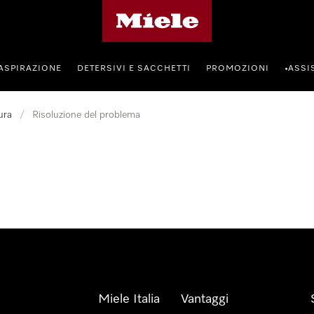
Homepage di Miele
ASPIRAZIONE
DETERSIVI E SACCHETTI
PROMOZIONI
ASSI
•
ura
/
Risoluzione del problema
Miele Italia
Vantaggi