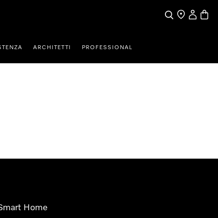
Cerca
Ricerca Riven
Il mio Prof
Baske
STENZA
ARCHITETTI
PROFESSIONAL
Smart Home