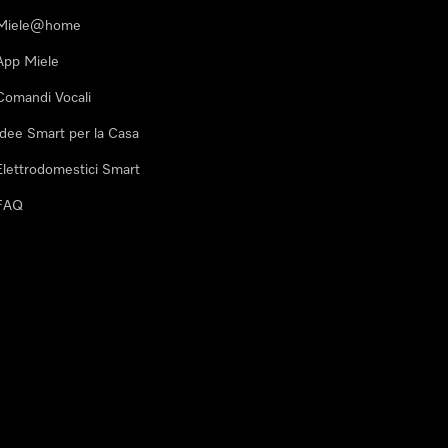
Miele@home
App Miele
Comandi Vocali
Idee Smart per la Casa
Elettrodomestici Smart
FAQ