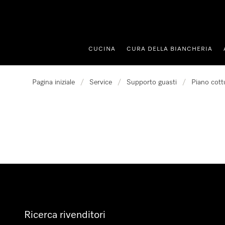
 al contenuto
CUCINA
CURA DELLA BIANCHERIA
Pagina iniziale
/
Service
/
Supporto guasti
/
Piano cott
Ricerca rivenditori