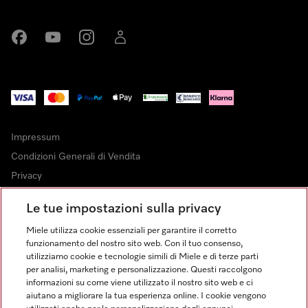
Miele su Facebook
Miele su Youtube
Miele su Instagram
Miele su LinkedIn
Impressum
Condizioni Generali di Vendita
Privacy
Condizioni di Utilizzo
Le tue impostazioni sulla privacy
Dichiarazione di Accessibilità
Miele utilizza cookie essenziali per garantire il corretto
Modulo di recesso
funzionamento del nostro sito web. Con il tuo consenso,
Legge sui servizi digitali
utilizziamo cookie e tecnologie simili di Miele e di terze parti
per analisi, marketing e personalizzazione. Questi raccolgono
Impostazioni cookie
informazioni su come viene utilizzato il nostro sito web e ci
aiutano a migliorare la tua esperienza online. I cookie vengono