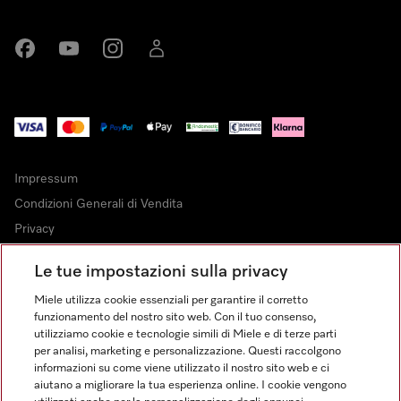
Miele su Facebook
Miele su Youtube
Miele su Instagram
Miele su LinkedIn
Impressum
Condizioni Generali di Vendita
Privacy
Condizioni di Utilizzo
Le tue impostazioni sulla privacy
Dichiarazione di Accessibilità
Miele utilizza cookie essenziali per garantire il corretto
Modulo di recesso
funzionamento del nostro sito web. Con il tuo consenso,
Legge sui servizi digitali
utilizziamo cookie e tecnologie simili di Miele e di terze parti
per analisi, marketing e personalizzazione. Questi raccolgono
Impostazioni cookie
informazioni su come viene utilizzato il nostro sito web e ci
aiutano a migliorare la tua esperienza online. I cookie vengono