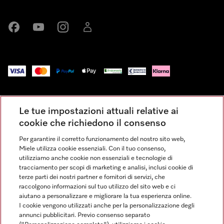
Miele su Facebook
Miele su Youtube
Miele su Instagram
Miele su LinkedIn
Impressum
Le tue impostazioni attuali relative ai
Condizioni Generali di Vendita
cookie che richiedono il consenso
Privacy
Per garantire il corretto funzionamento del nostro sito web,
Condizioni di Utilizzo
Miele utilizza cookie essenziali. Con il tuo consenso,
Dichiarazione di Accessibilità
utilizziamo anche cookie non essenziali e tecnologie di
tracciamento per scopi di marketing e analisi, inclusi cookie di
Modulo di recesso
terze parti dei nostri partner e fornitori di servizi, che
Legge sui servizi digitali
raccolgono informazioni sul tuo utilizzo del sito web e ci
aiutano a personalizzare e migliorare la tua esperienza online.
Impostazioni dei cookie
I cookie vengono utilizzati anche per la personalizzazione degli
annunci pubblicitari. Previo consenso separato