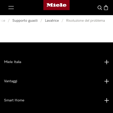
Homepage di Miele
 al contenuto
Cerca
Baske
vice
/
Supporto guasti
/
Lavatrice
/
Risoluzione del problema
Miele Italia
Vantaggi
Smart Home